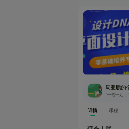
周亚鹏的
“一笔一划，
详情
课程