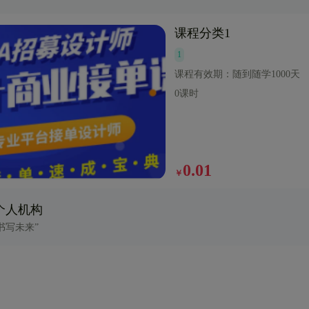
课程分类1
1
课程有效期：
随到随学1000天
0课时
0.01
￥
个人机构
书写未来”