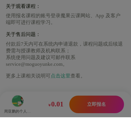
关于观看课程：
使用报名课程的账号登录魔果云课网站、App 及客户
端即可进行课程学习。
关于售后问题：
付款后7天内可在系统内申请退款，课程问题或后续退
费需与授课教师及机构联系；
系统使用问题及建议可邮件联系
service@moguoyunke.com。
更多上课相关说明可
点击这里
查看。
0.01
立即报名
￥
周亚鹏的个人机构