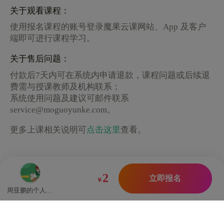
关于观看课程：
使用报名课程的账号登录魔果云课网站、App 及客户
端即可进行课程学习。
关于售后问题：
付款后7天内可在系统内申请退款，课程问题或后续退
费需与授课教师及机构联系；
系统使用问题及建议可邮件联系
service@moguoyunke.com。
更多上课相关说明可
点击这里
查看。
2
立即报名
￥
周亚鹏的个人机构