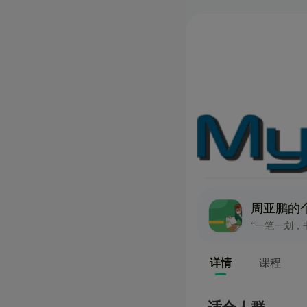
周亚鹏的
“一笔一划，
详情
课程